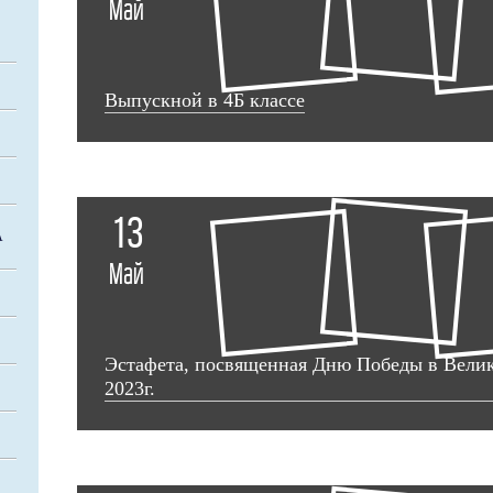
Май
Выпускной в 4Б классе
13
А
Май
Эстафета, посвященная Дню Победы в Вели
2023г.