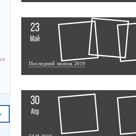
ВЫРОСЛО НА 13%
ГОРОДА
23
05.08.2026
05.08.2026
Май
МОУО го Краснотурьинск
МОУО го Краснотурьи
6,5 ТЫСЯЧ ЗАЯВЛЕНИЙ: КАК
ЧИТАТЕЛИ БИБЛИО
ПРОХОДИТ НАБОР В СВЕРДЛОВСКИЙ
УЧАСТИЕ В АКЦИИ
АМ
ОБЛАСТНОЙ МЕДИЦИНСКИЙ
ЭТНОДЕНЬ»
Последний звонок 2019
КОЛЛЕДЖ
30
Апр
а