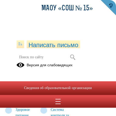
МАОУ «СОШ № 15»
Написать письмо
Версия для слабовидящих
Питание
Организация
Оценка
Горячая
горячим
качества
линия по
Сведения об образовательной организации
питанием в
питания.
вопросам
школьной
Родительский
организации
столовой.
контроль.
питания.
Здоровое
Система
питание.
контроля за