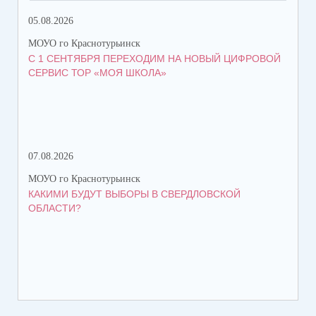
05.08.2026
07.
МОУО го Краснотурьинск
МОУ
С 1 СЕНТЯБРЯ ПЕРЕХОДИМ НА НОВЫЙ ЦИФРОВОЙ
БО
СЕРВИС ТОР «МОЯ ШКОЛА»
КР
ФИ
07.08.2026
07.
МОУО го Краснотурьинск
МОУ
КАКИМИ БУДУТ ВЫБОРЫ В СВЕРДЛОВСКОЙ
В 
ОБЛАСТИ?
ИС