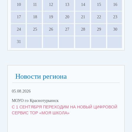
10
11
12
13
14
15
16
17
18
19
20
21
22
23
24
25
26
27
28
29
30
31
Новости региона
05.08.2026
06.
МОУО го Краснотурьинск
МОУ
С 1 СЕНТЯБРЯ ПЕРЕХОДИМ НА НОВЫЙ ЦИФРОВОЙ
ПР
СЕРВИС ТОР «МОЯ ШКОЛА»
КА