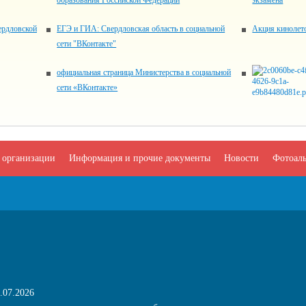
образования Российской Федерации
экзамена
ердловской
ЕГЭ и ГИА: Свердловская область в социальной
Акция кинолет
сети "ВКонтакте"
официальная страница Министерства в социальной
сети «ВКонтакте»
 организации
Информация и прочие документы
Новости
Фотоал
.07.2026