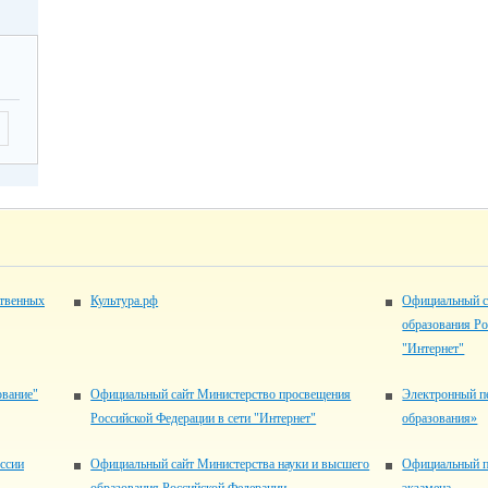
ственных
Культура.рф
Официальный с
образования Ро
"Интернет"
ование"
Официальный сайт Министерство просвещения
Электронный п
Российской Федерации в сети "Интернет"
образования»
ссии
Официальный сайт Министерства науки и высшего
Официальный п