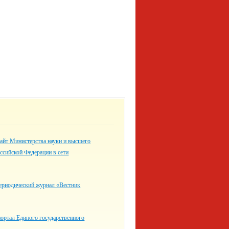
айт Министерства науки и высшего
ссийской Федерации в сети
ериодический журнал «Вестник
ортал Единого государственного