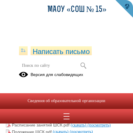
МАОУ «СОШ № 15»
Написать письмо
ШСК
Версия для слабовидящих
ДООП Фитнес и аэробика.pdf
(скачать)
(посмотреть)
ДООП Футбол.pdf
(скачать)
(посмотреть)
ДООП Спортивные и подвижные игры.pdf
(скачать)
Сведения об образовательной организации
(посмотреть)
План работы ШСК.pdf
(скачать)
(посмотреть)
Положение о ШСК.pdf
(скачать)
(посмотреть)
Расписание занятий ШСК.pdf
(скачать)
(посмотреть)
Положение ШСК.pdf
(скачать)
(посмотреть)