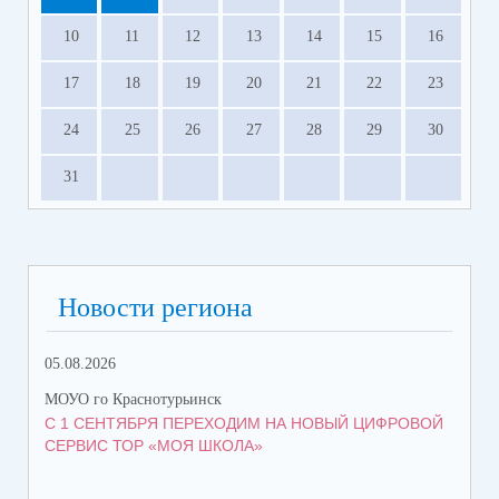
10
11
12
13
14
15
16
17
18
19
20
21
22
23
24
25
26
27
28
29
30
31
Новости региона
05.08.2026
08.
МОУО го Краснотурьинск
МОУ
С 1 СЕНТЯБРЯ ПЕРЕХОДИМ НА НОВЫЙ ЦИФРОВОЙ
КО
СЕРВИС ТОР «МОЯ ШКОЛА»
КР
ТР