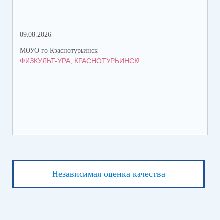
09.08.2026
08.
МОУО го Краснотурьинск
МОУ
ФИЗКУЛЬТ-УРА, КРАСНОТУРЬИНСК!
ПЯ
Независимая оценка качества