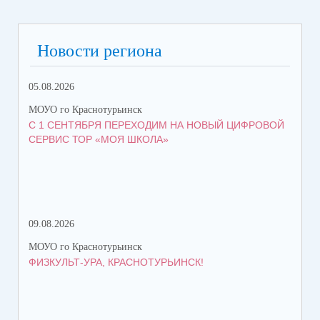
Новости региона
05.08.2026
08.
МОУО го Краснотурьинск
МОУ
С 1 СЕНТЯБРЯ ПЕРЕХОДИМ НА НОВЫЙ ЦИФРОВОЙ
КО
СЕРВИС ТОР «МОЯ ШКОЛА»
КР
ТР
09.08.2026
08.
МОУО го Краснотурьинск
МОУ
ФИЗКУЛЬТ-УРА, КРАСНОТУРЬИНСК!
ПЯ