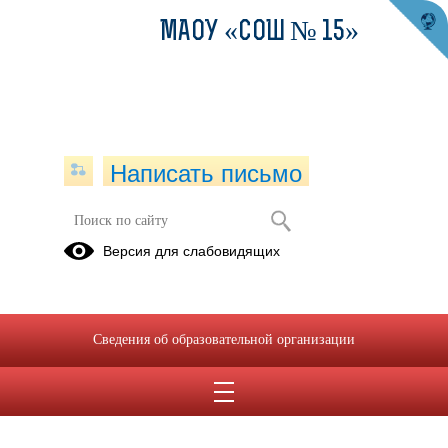
МАОУ «СОШ № 15»
Написать письмо
Наставничество
Версия для слабовидящих
План мероприятий по внедрению наставничества 2020-
2021.pdf
(скачать)
(посмотреть)
Приказ о системе наставничества.pdf
(скачать)
(посмотреть)
Сведения об образовательной организации
Положение о наставничестве МАОУ СОШ 15 2020.pdf
(скачать)
(посмотреть)