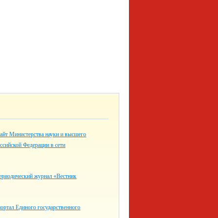
айт Министерства науки и высшего
ссийской Федерации в сети
ериодический журнал «Вестник
ортал Единого государственного