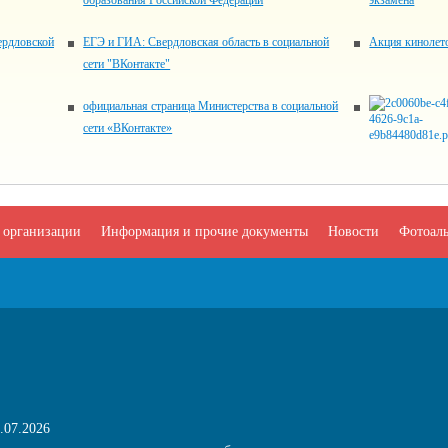
образования Российской Федерации
экзамена
ердловской
ЕГЭ и ГИА: Свердловская область в социальной
Акция кинолет
сети "ВКонтакте"
официальная страница Министерства в социальной
сети «ВКонтакте»
 организации
Информация и прочие документы
Новости
Фотоал
.07.2026