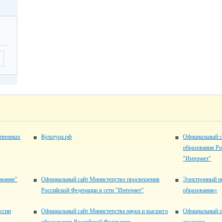
ственных
Культура.рф
Официальный с
образования Ро
"Интернет"
ование"
Официальный сайт Министерство просвещения
Электронный п
Российской Федерации в сети "Интернет"
образования»
ссии
Официальный сайт Министерства науки и высшего
Официальный п