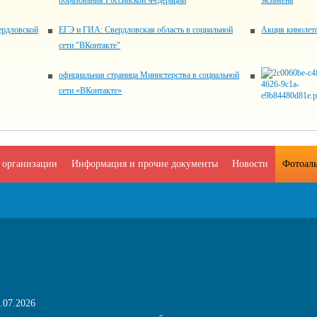
образования Российской Федерации
экзамена
ердловской
ЕГЭ и ГИА: Свердловская область в социальной
Акция кинолет
сети "ВКонтакте"
официальная страница Министерства в социальной
сети «ВКонтакте»
 организации
Информация и прочие документы
Новости
Фотоал
.07.2026