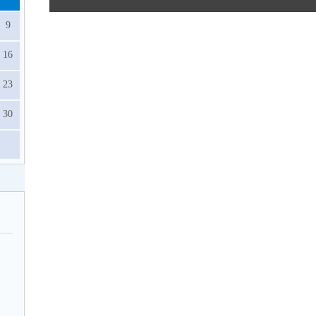
9
16
23
30
07.08.2026
07.08.2026
МОУО го Краснотурьинск
МОУО го Краснотурьи
БОЛЕЕ 20 ИНТЕРЕСНЫХ СОБЫТИЙ
СКОРО В ШКОЛУ
ЖДУТ КРАСНОТУРЬИНЦЕВ 8