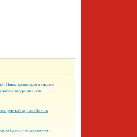
айт Министерства науки и высшего
ссийской Федерации в сети
ериодический журнал «Вестник
ортал Единого государственного