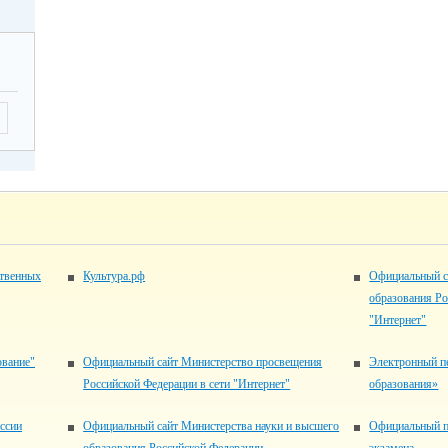
ственных
Культура.рф
Официальный с
образования Ро
"Интернет"
ование"
Официальный сайт Министерство просвещения
Электронный п
Российской Федерации в сети "Интернет"
образования»
ссии
Официальный сайт Министерства науки и высшего
Официальный п