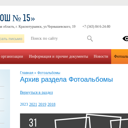
СОШ № 15»
я область, г. Краснотурьинск, ул.Чернышевского, 19
+7 (343) 84 6-24-80
сать письмо
 организации
Информация и прочие документы
Новости
Фотоал
Главная
»
Фотоальбомы
Архив раздела Фотоальбомы
Вернуться в раздел
2023
2021
2019
2018
31