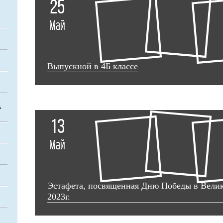
25
Май
Выпускной в 4Б классе
А
13
Май
Эстафета, посвященная Дню Победы в Вели
2023г.