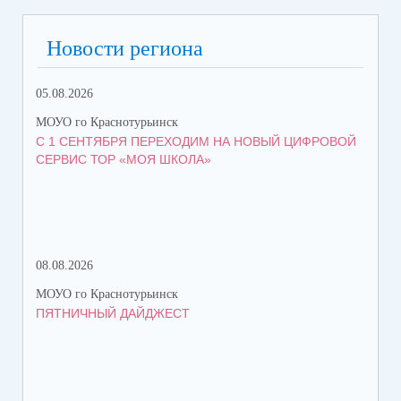
Новости региона
05.08.2026
07.
МОУО го Краснотурьинск
МОУ
С 1 СЕНТЯБРЯ ПЕРЕХОДИМ НА НОВЫЙ ЦИФРОВОЙ
КА
СЕРВИС ТОР «МОЯ ШКОЛА»
ОБ
08.08.2026
07.
МОУО го Краснотурьинск
МОУ
ПЯТНИЧНЫЙ ДАЙДЖЕСТ
БО
КР
ФИ