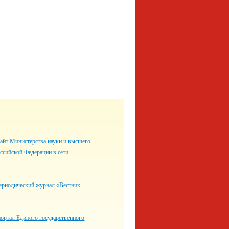
айт Министерства науки и высшего
ссийской Федерации в сети
ериодический журнал «Вестник
ортал Единого государственного