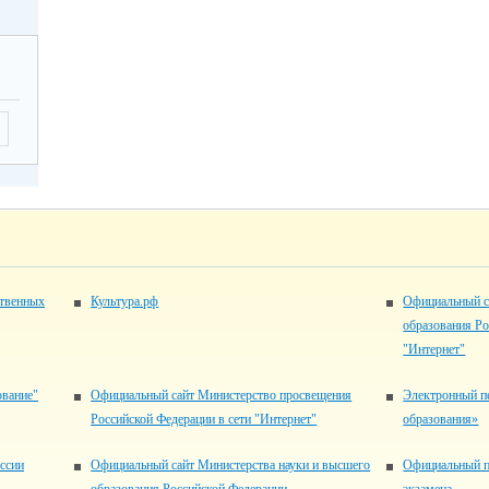
ственных
Культура.рф
Официальный с
образования Ро
"Интернет"
ование"
Официальный сайт Министерство просвещения
Электронный п
Российской Федерации в сети "Интернет"
образования»
ссии
Официальный сайт Министерства науки и высшего
Официальный п