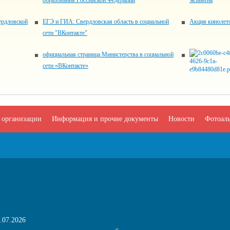
образования Российской Федерации
экзамена
ердловской
ЕГЭ и ГИА: Свердловская область в социальной
Акция кинолет
сети "ВКонтакте"
официальная страница Министерства в социальной
сети «ВКонтакте»
 организации
Информация и прочие документы
Новости
Фотоал
.07.2026