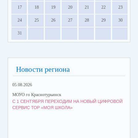
17
18
19
20
21
22
23
24
25
26
27
28
29
30
31
Новости региона
05.08.2026
06.
МОУО го Краснотурьинск
МОУ
С 1 СЕНТЯБРЯ ПЕРЕХОДИМ НА НОВЫЙ ЦИФРОВОЙ
ВС
СЕРВИС ТОР «МОЯ ШКОЛА»