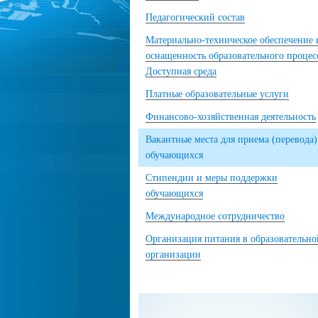
Педагогический состав
Материально-техническое обеспечение 
оснащенность образовательного процес
Доступная среда
Платные образовательные услуги
Финансово-хозяйственная деятельность
Вакантные места для приема (перевода)
обучающихся
Стипендии и меры поддержки
обучающихся
Международное сотрудничество
Организация питания в образовательно
организации