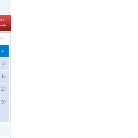
уст
вс
2
9
16
23
30