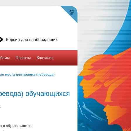
Версия для слабовидящих
ьбомы
Проекты
Контакты
ые места для приема (перевода)
ревода) обучающихся
5
его образования
: