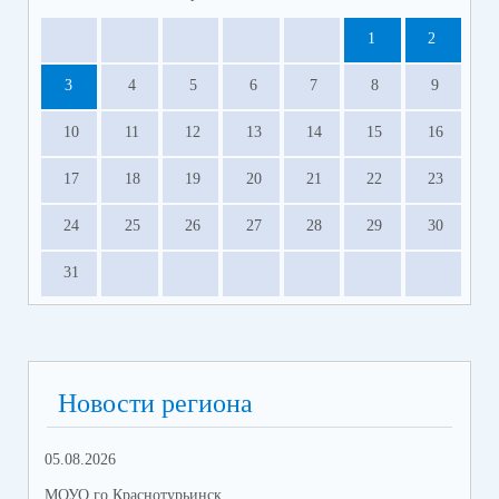
1
2
3
4
5
6
7
8
9
10
11
12
13
14
15
16
17
18
19
20
21
22
23
24
25
26
27
28
29
30
31
Новости региона
05.08.2026
08.
МОУО го Краснотурьинск
МОУ