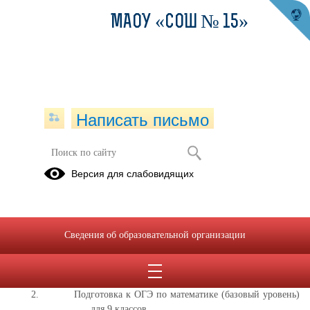
МАОУ «СОШ № 15»
Написать письмо
Версия для слабовидящих
Платные образовательные услуги
В образовательном учреждении реализуются следующие платные
дополнительные образовательные программы:
Сведения об образовательной организации
Подготовка к ОГЭ по математике (углубленный
уровень) для 8-9 классов
Подготовка к ОГЭ по математике (базовый уровень)
для 9 классов