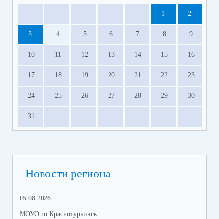
1
2
3
4
5
6
7
8
9
10
11
12
13
14
15
16
17
18
19
20
21
22
23
24
25
26
27
28
29
30
31
Новости региона
05.08.2026
06.
МОУО го Краснотурьинск
МОУ