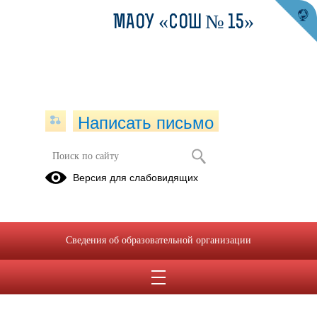
МАОУ «СОШ № 15»
Написать письмо
Версия для слабовидящих
Материально-техническое
обеспечение образовательной
деятельности, в том числе в
отношении инвалидов и лиц с
Сведения об образовательной организации
ограниченными возможностями
здоровья