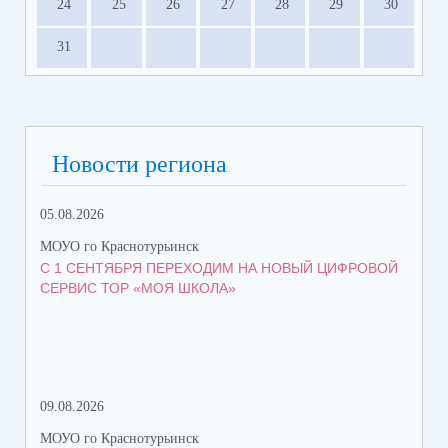
24
25
26
27
28
29
30
31
Новости региона
05.08.2026
08.
МОУО го Краснотурьинск
МОУ
С 1 СЕНТЯБРЯ ПЕРЕХОДИМ НА НОВЫЙ ЦИФРОВОЙ
КО
СЕРВИС ТОР «МОЯ ШКОЛА»
КР
ТР
09.08.2026
08.
МОУО го Краснотурьинск
МОУ