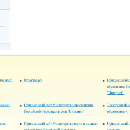
ственных
Культура.рф
Официальный с
образования Ро
"Интернет"
ование"
Официальный сайт Министерство просвещения
Электронный п
Российской Федерации в сети "Интернет"
образования»
ссии
Официальный сайт Министерства науки и высшего
Официальный п