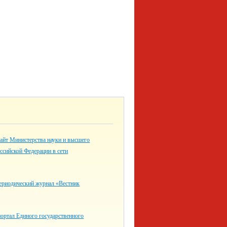
айт Министерства науки и высшего
ссийской Федерации в сети
ериодический журнал «Вестник
ортал Единого государственного