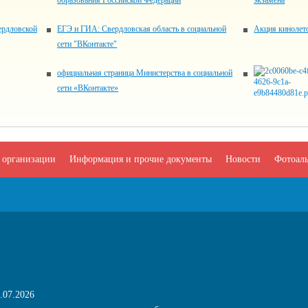
образования Российской Федерации
экзамена
ердловской
ЕГЭ и ГИА: Свердловская область в социальной
Акция кинолет
сети "ВКонтакте"
официальная страница Министерства в социальной
сети «ВКонтакте»
 организации
Информация и прочие документы
Новости
Фотоал
.07.2026