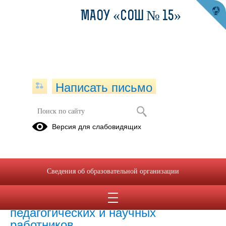
МАОУ «СОШ № 15»
Написать письмо
Версия для слабовидящих
Численность иностранных
обучающихся по основным и
дополнительным образовательным
программам
Сведения об образовательной организации
Численность иностранных
педагогических и научных
работников