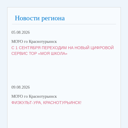
Новости региона
05.08.2026
08.
МОУО го Краснотурьинск
МОУ
С 1 СЕНТЯБРЯ ПЕРЕХОДИМ НА НОВЫЙ ЦИФРОВОЙ
КО
СЕРВИС ТОР «МОЯ ШКОЛА»
КР
ТР
09.08.2026
08.
МОУО го Краснотурьинск
МОУ
ФИЗКУЛЬТ-УРА, КРАСНОТУРЬИНСК!
ПЯ