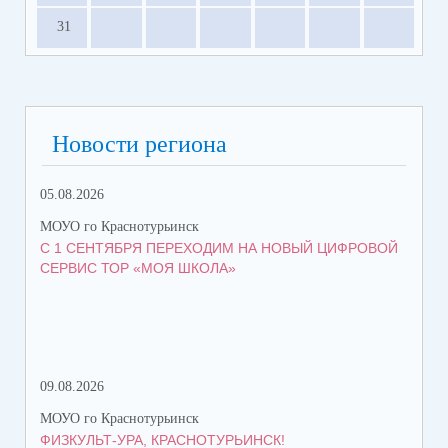
31
Новости региона
05.08.2026
08.
МОУО го Краснотурьинск
МОУ
С 1 СЕНТЯБРЯ ПЕРЕХОДИМ НА НОВЫЙ ЦИФРОВОЙ
КО
СЕРВИС ТОР «МОЯ ШКОЛА»
КР
ТР
09.08.2026
08.
МОУО го Краснотурьинск
МОУ
ФИЗКУЛЬТ-УРА, КРАСНОТУРЬИНСК!
ПЯ