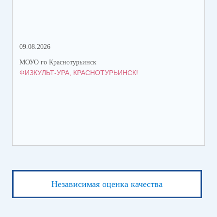
09.08.2026
08.
МОУО го Краснотурьинск
МОУ
ФИЗКУЛЬТ-УРА, КРАСНОТУРЬИНСК!
ПЯ
Независимая оценка качества