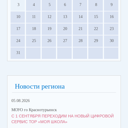
3
4
5
6
7
8
9
10
11
12
13
14
15
16
17
18
19
20
21
22
23
24
25
26
27
28
29
30
31
Новости региона
05.08.2026
08.
МОУО го Краснотурьинск
МОУ
С 1 СЕНТЯБРЯ ПЕРЕХОДИМ НА НОВЫЙ ЦИФРОВОЙ
КО
СЕРВИС ТОР «МОЯ ШКОЛА»
КР
ТР