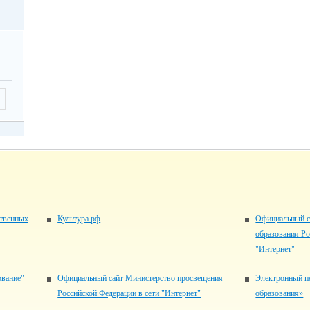
ственных
Культура.рф
Официальный с
образования Ро
"Интернет"
ование"
Официальный сайт Министерство просвещения
Электронный п
Российской Федерации в сети "Интернет"
образования»