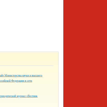
айт Министерства науки и высшего
ссийской Федерации в сети
ериодический журнал «Вестник