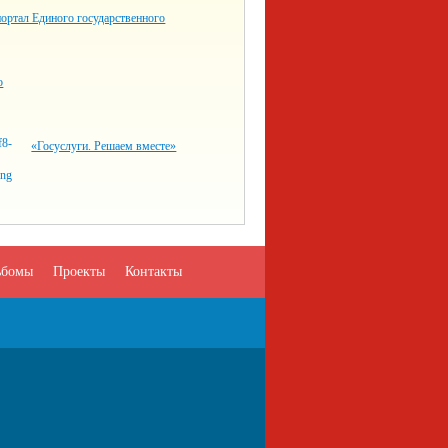
ортал Единого государственного
о
«Госуслуги. Решаем вместе»
ьбомы
Проекты
Контакты