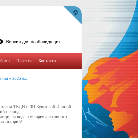
Версия для слабовидящих
ьбомы
Проекты
Контакты
лении
»
2025 год
седателем ТКДН и ЗП Кушковой Ириной
ний период.
лице, на воде и во время активного
ных историй!