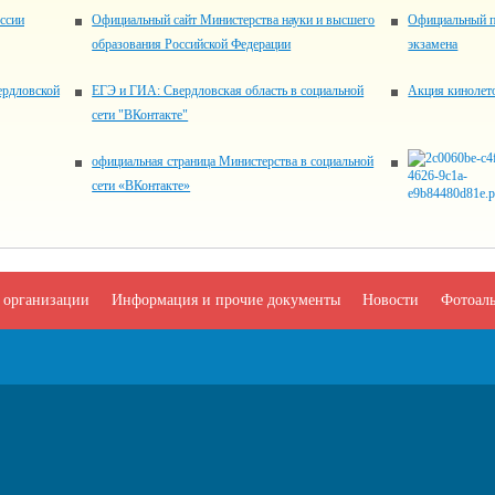
ссии
Официальный сайт Министерства науки и высшего
Официальный п
образования Российской Федерации
экзамена
ердловской
ЕГЭ и ГИА: Свердловская область в социальной
Акция кинолет
сети "ВКонтакте"
официальная страница Министерства в социальной
сети «ВКонтакте»
 организации
Информация и прочие документы
Новости
Фотоал