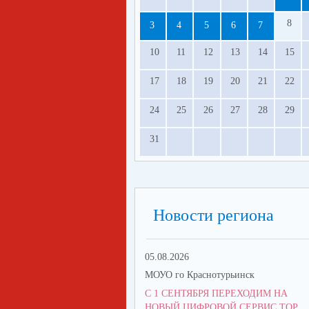
8
3
4
5
6
7
10
11
12
13
14
15
17
18
19
20
21
22
24
25
26
27
28
29
31
Новости региона
05.08.2026
МОУО го Краснотурьинск
С 1 СЕНТЯБРЯ ПЕРЕХОДИМ НА
НОВЫЙ ЦИФРОВОЙ СЕРВИС ТОР