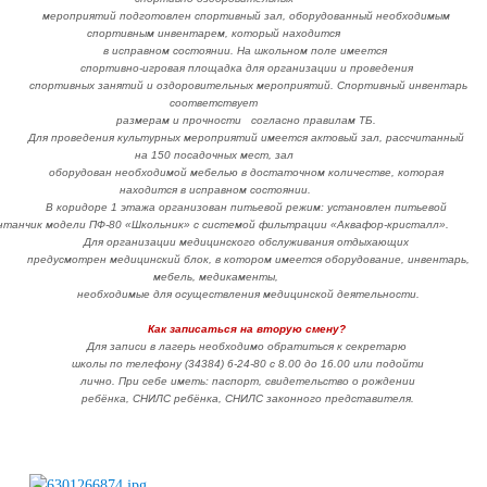
мероприятий подготовлен спортивный зал, оборудованный необходимым
спортивным инвентарем, который находится
в исправном состоянии. На школьном поле имеется
спортивно-игровая площадка для организации и проведения
спортивных занятий и оздоровительных мероприятий. Спортивный инвентарь
соответствует
размерам и прочности согласно правилам ТБ.
Для проведения культурных мероприятий имеется актовый зал, рассчитанный
на 150 посадочных мест, зал
оборудован необходимой мебелью в достаточном количестве, которая
находится в исправном состоянии.
В коридоре 1 этажа организован питьевой режим: установлен питьевой
нтанчик модели ПФ-80 «Школьник» с системой фильтрации «Аквафор-кристалл».
Для организации медицинского обслуживания отдыхающих
предусмотрен медицинский блок, в котором имеется оборудование, инвентарь,
мебель, медикаменты,
необходимые
для осуществления медицинской деятельности.
Как записаться на вторую смену?
Для записи в лагерь необходимо обратиться к секретарю
школы по телефону (34384) 6-24-80 с 8.00 до 16.00 или подойти
лично. При себе иметь: паспорт, свидетельство о рождении
ребёнка, СНИЛС ребёнка, СНИЛС законного представителя.