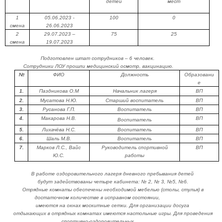
детей
мест
1
05.06.2023 -
100
0
смена
26.06.2023
2
29.07.2023 –
75
25
смена
19.07.2023
Подготовлен штат сотрудников – 6 человек.
Сотрудники ЛОУ прошли медицинский осмотр, вакцинацию.
№
ФИО
Должность
Образовани
е
1.
Паздникова О.М
Начальник лагеря
ВП
2.
Мусатова Н.Ю.
Старший воспитатель
ВП
3.
Русанова Г.П.
Воспитатель
ВП
4.
Макарова Н.В.
ВП
Воспитатель
5.
Лихачёва Н.С.
Воспитатель
ВП
6.
Шаль М.В.
Воспитатель
ВП
7.
Марков Л.С., Вайс
Руководитель спортивной
ВП
Ю.С.
работы
В работе оздоровительного лагеря дневного пребывания детей
будут задействованы четыре кабинета: № 2, № 3, №5, №6.
Отрядные комнаты обеспечены необходимой мебелью (столы, стулья) в
достаточном количестве в исправном состоянии,
имеются на окнах москитные сетки. Для организации досуга
отдыхающих в отрядных комнатах имеются настольные игры.
Для проведения
спортивно-оздоровительных