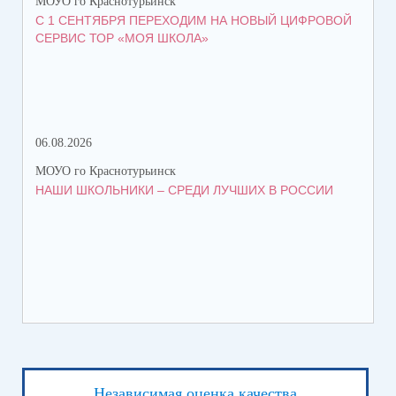
МОУО го Краснотурьинск
МОУ
С 1 СЕНТЯБРЯ ПЕРЕХОДИМ НА НОВЫЙ ЦИФРОВОЙ
ВС
СЕРВИС ТОР «МОЯ ШКОЛА»
06.08.2026
06.
МОУО го Краснотурьинск
МОУ
НАШИ ШКОЛЬНИКИ – СРЕДИ ЛУЧШИХ В РОССИИ
ЛЕ
Независимая оценка качества