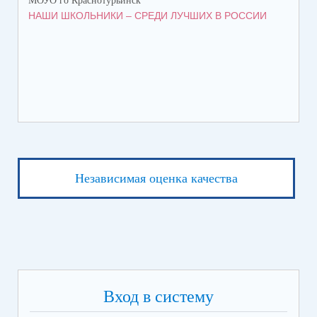
МОУО го Краснотурьинск
МОУ
НАШИ ШКОЛЬНИКИ – СРЕДИ ЛУЧШИХ В РОССИИ
ЛЕ
Независимая оценка качества
Вход в систему