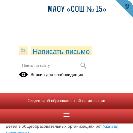
МАОУ «СОШ № 15»
Написать письмо
Оценка качества питания.
Версия для слабовидящих
Родительский контроль.
27.04.2021
Сведения об образовательной организации
Методические рекомендации MP 2.4.0180-20
Родительский контроль за организацией горячего питания
детей в общеобразовательных организациях.pdf
(скачать)
(посмотреть)