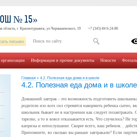
СОШ № 15»
я область, г. Краснотурьинск, ул.Чернышевского, 19
+7 (343) 84 6-24-80
сать письмо
 организации
Информация и прочие документы
Новости
Фотоал
Главная
»
4.2. Полезная еда дома и в школе
4.2. Полезная еда дома и в школе
Домашний завтрак - это возможность подготовить школьник
родители изо всех сил стремятся накормить ребенка сытно, вк
школьник бывает не в настроении как следует позавтракать. 
тарелке, а то и вовсе отказывается есть. Что случилось? Не т
капризы и непослушание. Скорее всего, ваш ребенок... дейст
Припомните, во сколько вы раньше завтракали? Если ощутим