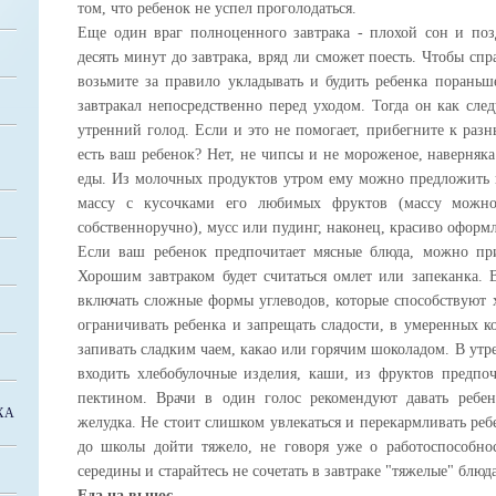
том, что ребенок не успел проголодаться.
Еще один враг полноценного завтрака - плохой сон и поз
десять минут до завтрака, вряд ли сможет поесть. Чтобы сп
возьмите за правило укладывать и будить ребенка пораньше
завтракал непосредственно перед уходом. Тогда он как сле
утренний голод. Если и это не помогает, прибегните к ра
есть ваш ребенок? Нет, не чипсы и не мороженое, наверняка
еды. Из молочных продуктов утром ему можно предложить 
массу с кусочками его любимых фруктов (массу можно
собственноручно), мусс или пудинг, наконец, красиво оформ
Если ваш ребенок предпочитает мясные блюда, можно приг
Хорошим завтраком будет считаться омлет или запеканка.
включать сложные формы углеводов, которые способствуют 
ограничивать ребенка и запрещать сладости, в умеренных ко
запивать сладким чаем, какао или горячим шоколадом. В у
входить хлебобулочные изделия, каши, из фруктов предпоч
пектином. Врачи в один голос рекомендуют давать ребен
ХА
желудка. Не стоит слишком увлекаться и перекармливать ре
до школы дойти тяжело, не говоря уже о работоспособно
середины и старайтесь не сочетать в завтраке "тяжелые" блюда
Еда на вынос