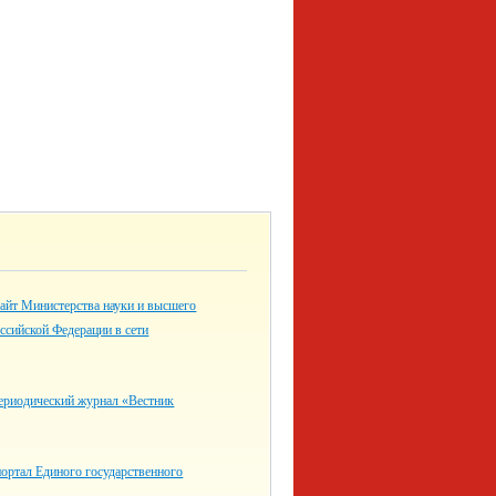
айт Министерства науки и высшего
ссийской Федерации в сети
ериодический журнал «Вестник
ортал Единого государственного