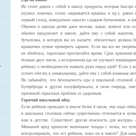
Не стоит давать с собой в школу продукты, которые быстро п
(нужна ложечка, плохо закрывается крышка и пр.), равно 
первый голод, немедленно закусит сладким батончиком, и шк
Обычно в школах детям дают молоко, какао, компот или со
обычно предлагают в школе, дайте ему с собой напиток,
бутылочка, в которую вы их нальёте, обязательно должна 
крышечки лучше проверить заранее. Если вы все же уверены,
не обойтись, тщательно просчитайте время. Срок хранения 
больше двух часов, а испорченная еда не улучшит пищеваре
А
ребенку о необходимости вымыть руки перед едой! Если у ва
успеет сбегать к умывальнику, дайте ему с собой влажные ан
Не забывайте, что безопасность еды в школьной столовой 
Бутерброды и другие полуфабрикаты, в свою очередь, таят
причиной серьезных проблем со здоровьем.
Горячий школьный обед
Если ребёнок проводит в школе более 4 часов, ему надо обяз
в школьных столовых сейчас существенно отличается в лучш
нам в детстве. Существует другая опасность для желудка
Меньший вред приносят маленькие пиццы с лотка, но лучш
контролировать, что ест ребенок, пока он в школе? Для нач