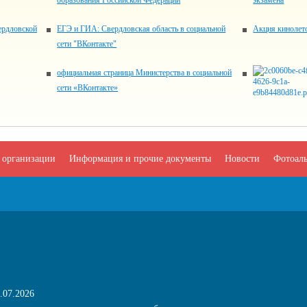
образования Российской Федерации
экзамена
ердловской
ЕГЭ и ГИА: Свердловская область в социальной
Акция кинолет
сети "ВКонтакте"
официальная страница Министерства в социальной
сети «ВКонтакте»
 организации
Информация и прочие документы
Новости
Фотоал
.07.2026