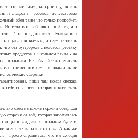
ортятся, или такие, которые трудно есть
как и сладости - ребенок, почувствовав
ольный обед разве что только попробует.
к. Но если ваш ребенок не пьёт то, что
 который он предпочитает. Фляжка или
быть тщательно вымыта, а герметичность
 что без бутерброда с колбасой ребенку
мясных продуктов в школьном ранце - не
ние школьника. Не забывайте напоминать
с есть сомнения в том, что школьник не
тиспетические салфетки.
гарантирована, пища там всегда свежая.
 в себе опасность, которая может стать
ательно съесть в школе горячий обед. Еда
ую сторону от той, которая запомнилась
 - пиццы и хотдоги в школьном буфете.
е всего отказаться и от них. А как же
ала - просто спрашивать, что им сегодня