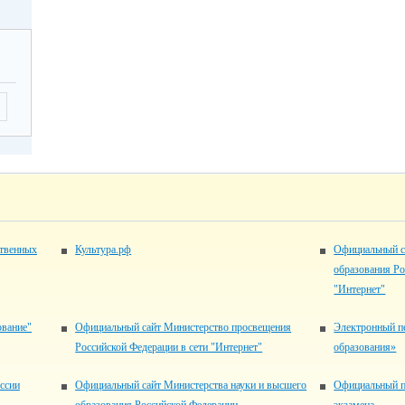
ственных
Культура.рф
Официальный с
образования Ро
"Интернет"
ование"
Официальный сайт Министерство просвещения
Электронный п
Российской Федерации в сети "Интернет"
образования»
ссии
Официальный сайт Министерства науки и высшего
Официальный п