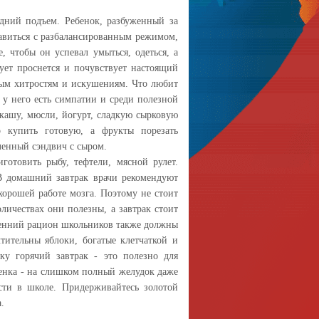
дний подъем. Ребенок, разбуженный за
равиться с разбалансированным режимом,
, чтобы он успевал умыться, одеться, а
дует проснется и почувствует настоящий
зным хитростям и искушениям. Что любит
 у него есть симпатии и среди полезной
кашу, мюсли, йогурт, сладкую сырковую
 купить готовую, а фрукты порезать
ленный сэндвич с сыром.
отовить рыбу, тефтели, мясной рулет.
 В домашний завтрак врачи рекомендуют
хорошей работе мозга. Поэтому не стоит
личествах они полезны, а завтрак стоит
тренний рацион школьников также должны
тительны яблоки, богатые клетчаткой и
ку горячий завтрак - это полезно для
бенка - на слишком полный желудок даже
сти в школе. Придерживайтесь золотой
.