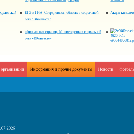
образования Российской Федерации
экзамена
ердловской
ЕГЭ и ГИА: Свердловская область в социальной
Акция кинолет
сети "ВКонтакте"
официальная страница Министерства в социальной
сети «ВКонтакте»
 организации
Информация и прочие документы
Новости
Фотоал
.07.2026