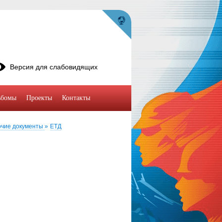
Версия для слабовидящих
ьбомы
Проекты
Контакты
очие документы
»
ЕТД