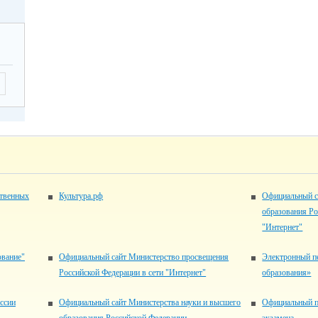
ственных
Культура.рф
Официальный с
образования Ро
"Интернет"
ование"
Официальный сайт Министерство просвещения
Электронный п
Российской Федерации в сети "Интернет"
образования»
ссии
Официальный сайт Министерства науки и высшего
Официальный п