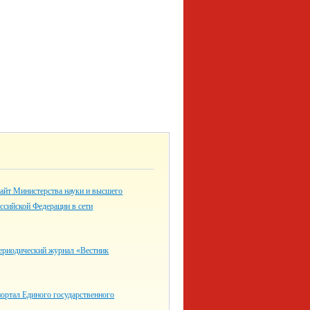
айт Министерства науки и высшего
ссийской Федерации в сети
ериодический журнал «Вестник
ортал Единого государственного