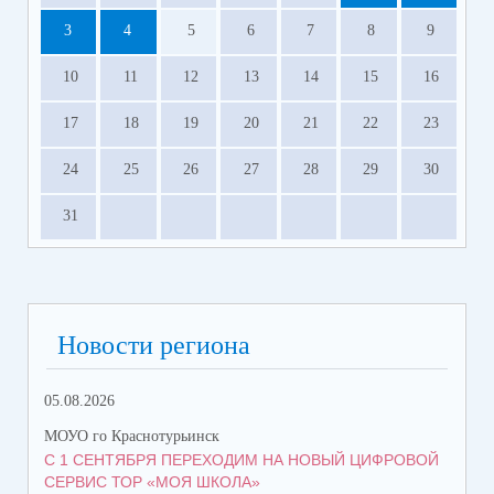
3
4
5
6
7
8
9
10
11
12
13
14
15
16
17
18
19
20
21
22
23
24
25
26
27
28
29
30
31
Новости региона
05.08.2026
06.
МОУО го Краснотурьинск
МОУ
С 1 СЕНТЯБРЯ ПЕРЕХОДИМ НА НОВЫЙ ЦИФРОВОЙ
ПР
СЕРВИС ТОР «МОЯ ШКОЛА»
КА