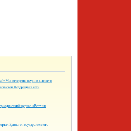
айт Министерства науки и высшего
ссийской Федерации в сети
ериодический журнал «Вестник
ортал Единого государственного