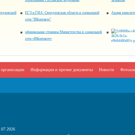
образования Российской Федерации
экзамена
ердловской
ЕГЭ и ГИА: Свердловская область в социальной
Акция кинолет
сети "ВКонтакте"
официальная страница Министерства в социальной
сети «ВКонтакте»
 организации
Информация и прочие документы
Новости
Фотоал
.07.2026