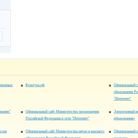
ственных
Культура.рф
Официальный с
образования Ро
"Интернет"
ование"
Официальный сайт Министерство просвещения
Электронный п
Российской Федерации в сети "Интернет"
образования»
ссии
Официальный сайт Министерства науки и высшего
Официальный п