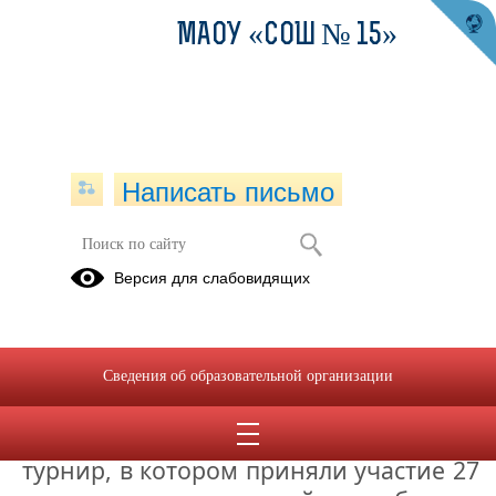
МАОУ «СОШ № 15»
Написать письмо
Областной химический турнир
Версия для слабовидящих
19.11.2024
В Технопарке Уральского
государственного педагогического
Сведения об образовательной организации
университета состоялся ежегодный
11-й Свердловский химический
турнир, в котором приняли участие 27